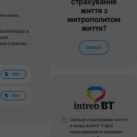
страхування
життя з
ли кілька
митрополитом
життя?
спіталізації в
 для
вану страхову
Більше
z
PDF
z
PDF
Скільки страхування життя
я можу взяти? У разі
пошкодження я отримаю