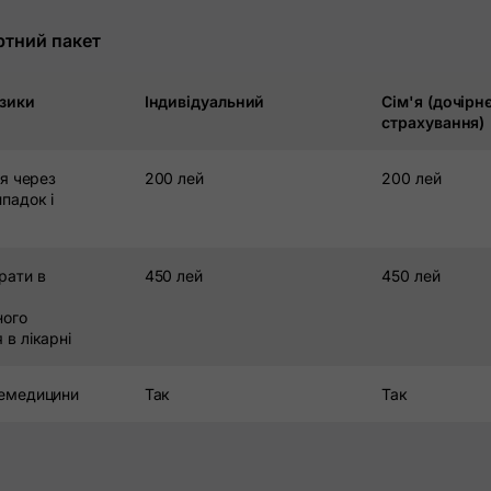
Страхування майна (PAD та додатково)
ртний пакет
Asirom Be Be sure
изики
Індивідуальний
Сім'я (дочірн
Санте Плюс
страхування)
Страхування від нещасних випадків
ія через
200 лей
200 лей
Для особистого кредиту
падок і
Для кредитної картки та овердрафту
рати в
450 лей
450 лей
Страхування нерухомості (PAD і необов'язково)
ного
RCA Insurance
 в лікарні
Страхування подорожей
лемедицини
Так
Так