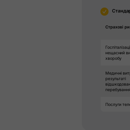
m
Станда
Страхові р
Госпіталізац
нещасний ви
хворобу
Медичні вит
результаті
відшкодова
перебування
Послуги те