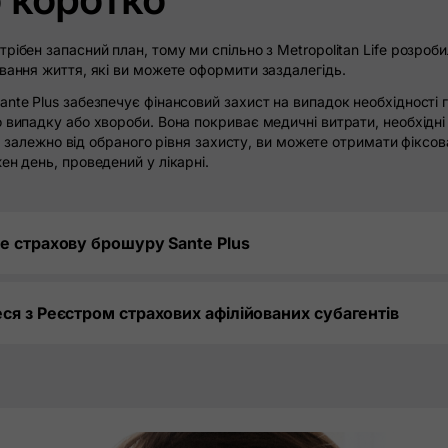
рібен запасний план, тому ми спільно з Metropolitan Life розроби
вання життя, які ви можете оформити заздалегідь.
nte Plus забезпечує фінансовий захист на випадок необхідності го
 випадку або хвороби. Вона покриває медичні витрати, необхідні
, і, залежно від обраного рівня захисту, ви можете отримати фіксо
ен день, проведений у лікарні.
е страхову брошуру Sante Plus
ся з Реєстром страхових афілійованих субагентів