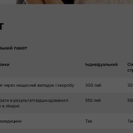
т
льний пакет
Страхування Asirom Be Safe
изики
Індивідуальний
Сі
Медичне страхування Sante Plus
ст
Страхування від нещасних випадків
ція через нещасний випадок і хворобу
300 лей
30
Забезпечення оптимізму
Страхування додаткового комфорту
рати в результаті відшкодованого
550 лей
55
 в лікарні
Страхування особистих кредитів
Страхування кредитних карток або карток з овердрафтом
лемедицини
Так
Та
Страхування іпотечних кредитів