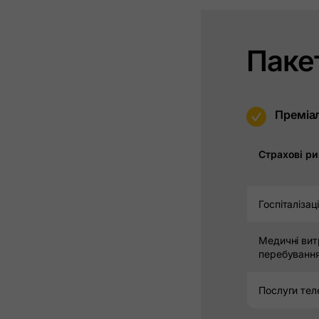
Паке
m
Преміа
Страхові р
Госпіталіза
Медичні вит
перебування
Послуги те