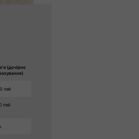
м'я (дочірнє
рахування)
0 лей
0 лей
к