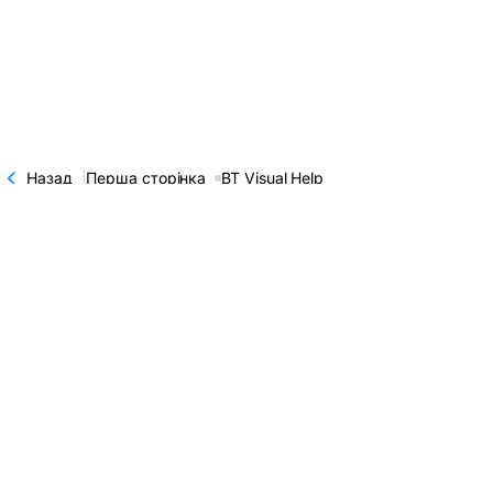
Назад
|
Перша сторінка
BT Visual Help
BT Visual Help
Про
BT Visual Help
Отримати доступ
Що таке BT Visual Help?
Переглядай швидко деталі своїх рахунків, прямо з телефону. Як
для особистого рахунку, так і для корпоративного.
Добре знати: