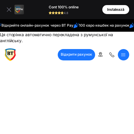
латинські
Cont 100% online
кирилиця
Instalează
4.8
ідкрийте онлайн-рахунок через BT Pay
100 євро кешбек на рахунок
Т
Ця сторінка автоматично перекладена з румунської на
англійську.
Відкрити рахунок
Кол-центр