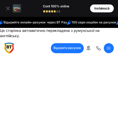
латинські
Cont 100% online
кирилиця
Instalează
4.8
Відкрийте онлайн-рахунок через BT Pay
100 євро кешбек на рахунок
Ця сторінка автоматично перекладена з румунської на
англійську.
Відкрити рахунок
Кол-центр