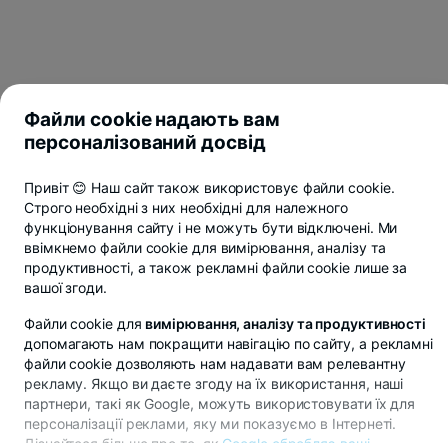
Файли cookie надають вам
персоналізований досвід
Привіт 😊 Наш сайт також використовує файли cookie.
Строго необхідні з них необхідні для належного
функціонування сайту і не можуть бути відключені. Ми
ввімкнемо файли cookie для вимірювання, аналізу та
продуктивності, а також рекламні файли cookie лише за
вашої згоди.
Файли cookie для
вимірювання, аналізу та продуктивності
допомагають нам покращити навігацію по сайту, а рекламні
файли cookie дозволяють нам надавати вам релевантну
ПЕРЕВИКОНАННЯ ДОГОВОРУ
рекламу. Якщо ви даєте згоду на їх використання, наші
партнери, такі як Google, можуть використовувати їх для
ТВОЮ ГРОШОВУ
персоналізації реклами, яку ми показуємо в Інтернеті.
Дізнайтеся більше про те, як
Google обробляє ваші