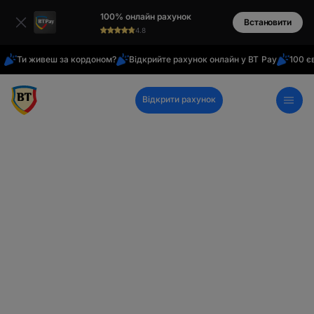
латиниця
100% онлайн рахунок
кирилиця
Встановити
4.8
Ти живеш за кордоном?
Відкрийте рахунок онлайн у BT Pay
100 є
Відкрити рахунок
Довідково -
інформаційний центр