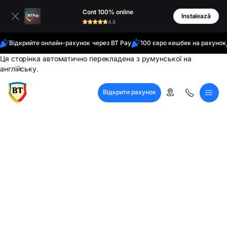
латинські
Cont 100% online
кирилиця
Instalează
4.8
Відкрийте онлайн-рахунок через BT Pay
100 євро кешбек на рахунок
Ця сторінка автоматично перекладена з румунської на
англійську.
Відкрити рахунок
Кол-центр