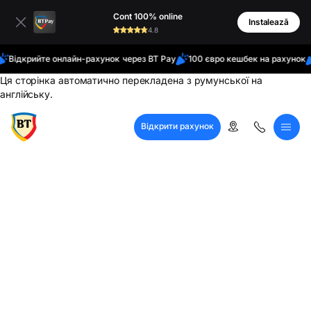
латинські
Cont 100% online
кирилиця
Instalează
4.8
Відкрийте онлайн-рахунок через BT Pay
100 євро кешбек на рахунок
Ця сторінка автоматично перекладена з румунської на
англійську.
Відкрити рахунок
Кол-центр