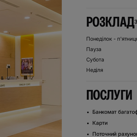
РОЗКЛАД
З
Понеділок - п'ятниц
Пауза
Субота
Неділя
ПОСЛУГИ
Банкомат багато
Карти
Поточний рахуно