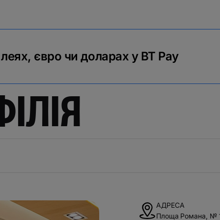
 леях, євро чи доларах у BT Pay
ФІЛІЯ
АДРЕСА
Площа Романа, № 