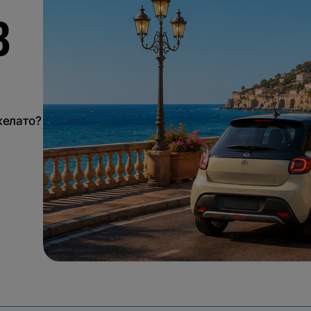
З
желато?