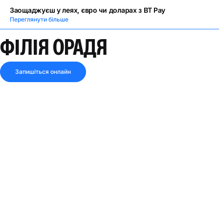
Заощаджуєш у леях, євро чи доларах з BT Pay
Переглянути більше
ФІЛІЯ ОРАДЯ
Запишіться онлайн
4.8
230 відгуків
ЗАКРИТО ЗАРАЗ
Поділитися посиланням
Дивись маршрут
АДРЕСА
вул. Нюфарулуї, № 28E