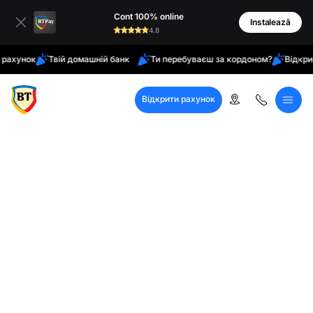
латинські
Cont 100% online
кирилиця
Instalează
4.8
нок
Твій домашній банк
Ти перебуваєш за кордоном?
Відкрийте о
Відкрити рахунок
Кол-центр