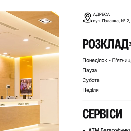
АДРЕСА
вул. Паланка, № 2,
РОЗКЛАД
З
Понеділок - П’ятниц
Пауза
Субота
Неділя
СЕРВІСИ
ATM Багатофункц