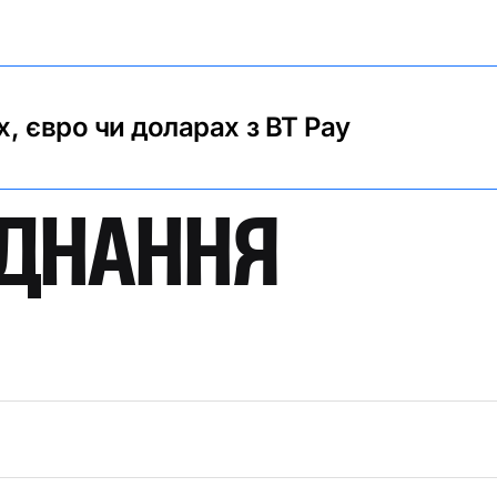
, євро чи доларах з BT Pay
ЄДНАННЯ