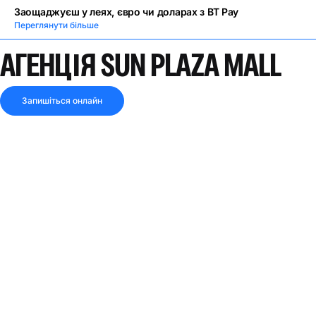
Заощаджуєш у леях, євро чи доларах з BT Pay
Переглянути більше
АГЕНЦІЯ SUN PLAZA MALL
Запишіться онлайн
3.9
53 відгуків
ЗАКРИТО ЗАРАЗ
Поділитися посиланням
Дивись маршрут
АДРЕСА
вулиця Вакарешть, № 391