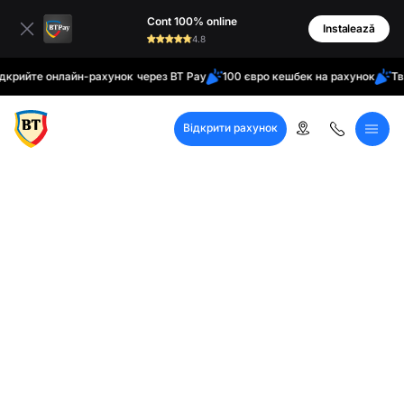
латинські
Cont 100% online
кирилиця
Instalează
4.8
те онлайн-рахунок через BT Pay
100 євро кешбек на рахунок
Твій дом
Відкрити рахунок
Кол-центр