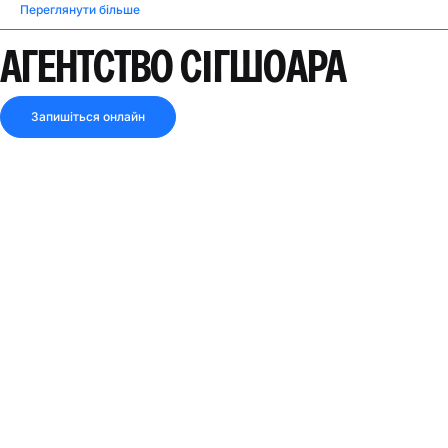
Переглянути більше
АГЕНТСТВО СІГШОАРА
Запишіться онлайн
4.7
12 відгуків
ВІДКРИТО ЗАРАЗ
Поділитися посиланням
Дивись маршрут
АДРЕСА
вул. Морої, № 14-18