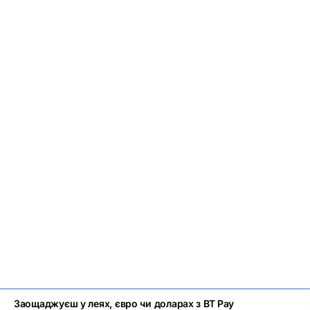
Заощаджуєш у леях, євро чи доларах з BT Pay