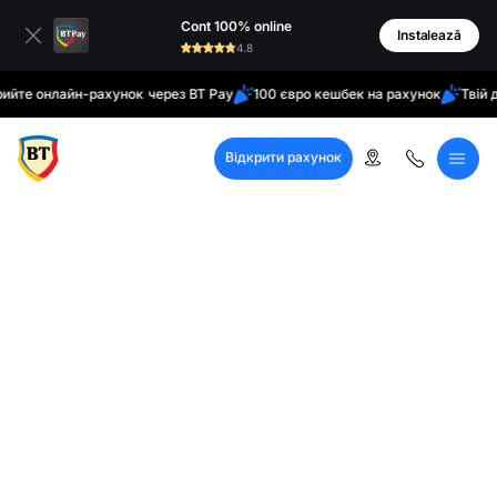
латинські
Cont 100% online
кирилиця
Instalează
4.8
онлайн-рахунок через BT Pay
100 євро кешбек на рахунок
Твій домаш
Відкрити рахунок
Кол-центр