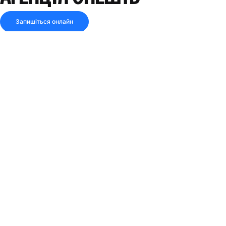
Запишіться онлайн
4.9
80 відгуків
ВІДКРИТО ЗАРАЗ
Поділитися посиланням
Дивись маршрут
АДРЕСА
Бульвар Ойтуз, № 23