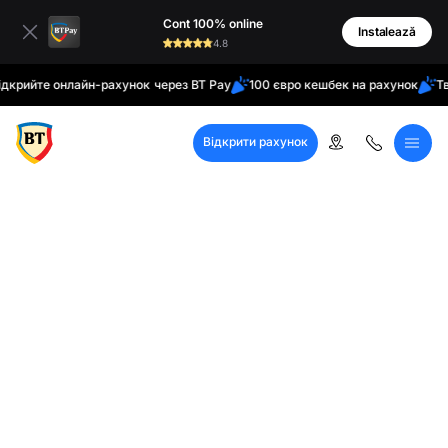
латинські
Cont 100% online
кирилиця
Instalează
4.8
йте онлайн-рахунок через BT Pay
100 євро кешбек на рахунок
Твій до
Відкрити рахунок
Кол-центр