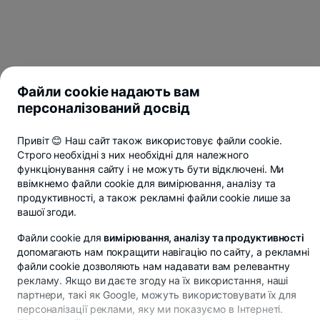
Файли cookie надають вам
персоналізований досвід
Привіт 😊 Наш сайт також використовує файли cookie.
Строго необхідні з них необхідні для належного
функціонування сайту і не можуть бути відключені. Ми
ввімкнемо файли cookie для вимірювання, аналізу та
продуктивності, а також рекламні файли cookie лише за
вашої згоди.
Файли cookie для
вимірювання, аналізу та продуктивності
допомагають нам покращити навігацію по сайту, а рекламні
файли cookie дозволяють нам надавати вам релевантну
рекламу. Якщо ви даєте згоду на їх використання, наші
партнери, такі як Google, можуть використовувати їх для
Зберігайте кошти в леях, євро чи доларах у BT Pay
персоналізації реклами, яку ми показуємо в Інтернеті.
Дізнатися більше