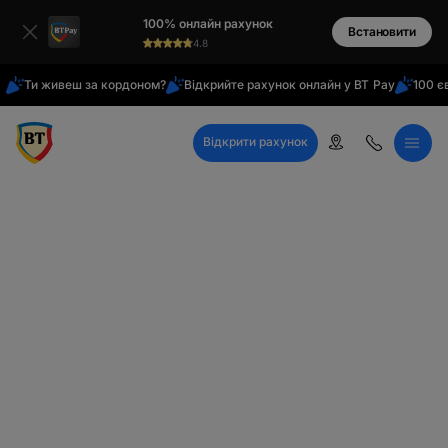
латиниця
100% онлайн рахунок
кирилиця
Встановити
4.8
Ти живеш за кордоном?
Відкрийте рахунок онлайн у BT Pay
100 є
Відкрити рахунок
Довідково -
інформаційний центр