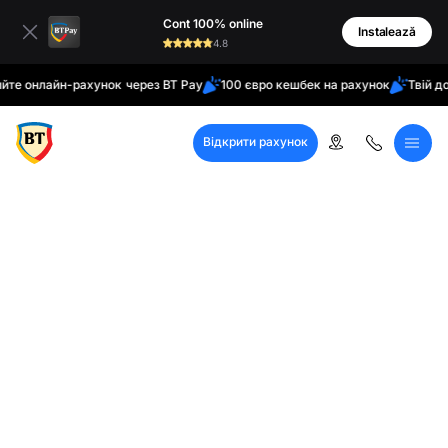
латинські
Cont 100% online
кирилиця
Instalează
4.8
нлайн-рахунок через BT Pay
100 євро кешбек на рахунок
Твій домашн
Відкрити рахунок
Кол-центр