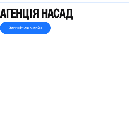
АГЕНЦІЯ НАСАД
Запишіться онлайн
3.7
3 відгуки
ЗАКРИТО ЗАРАЗ
Поділитися посиланням
Дивись маршрут
АДРЕСА
вул. Василе Наску, № 47Б