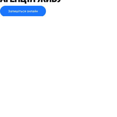
Запишіться онлайн
5.0
3 відгуки
ЗАКРИТО ЗАРАЗ
Поділитися посиланням
Дивись маршрут
АДРЕСА
Вул. 1 Травня, буд. S12