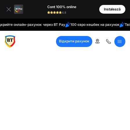
латинські
Cont 100% online
кирилиця
Instalează
4.8
те онлайн-рахунок через BT Pay
100 євро кешбек на рахунок
Твій дом
Відкрити рахунок
Кол-центр