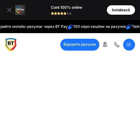
латинські
Cont 100% online
кирилиця
Instalează
4.8
 онлайн-рахунок через BT Pay
100 євро кешбек на рахунок
Твій дома
Відкрити рахунок
Кол-центр