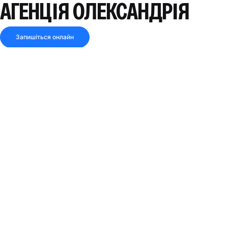
АГЕНЦІЯ ОЛЕКСАНДРІЯ
Запишіться онлайн
4.8
75 відгуків
ЗАКРИТО ЗАРАЗ
Поділитися посиланням
Дивись маршрут
АДРЕСА
вул. Лібертаții, № 185, буд. А5