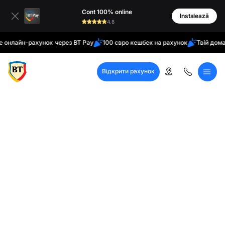
латинські
Cont 100% online
кирилиця
Instalează
4.8
айн-рахунок через BT Pay
100 євро кешбек на рахунок
Твій домашній 
Відкрити рахунок
Кол-центр