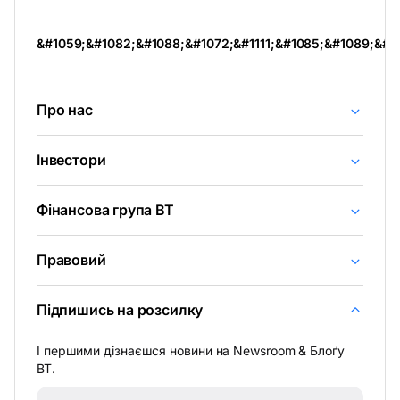
вкладці
&#1059;&#1082;&#1088;&#1072;&#1111;&#1085;&#1089;&#1
Про нас
Інвестори
Фінансова група BT
Правовий
Підпишись на розсилку
І першими дізнаєшся новини на Newsroom & Блоґу
BT.