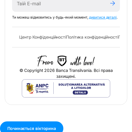
-
Ти можеш відмовитись у будь-який момент,
дивитися деталі
.
відкрива
в
новій
- відкривається в новій вкладці
- відк
Центр Конфіденційності
Політика конфіденційності
Політи
вкладці
© Copyright 2026 Banca Transilvania. Всі права
захищені.
-
відкривається
в
новій
вкладці
Починається вікторина