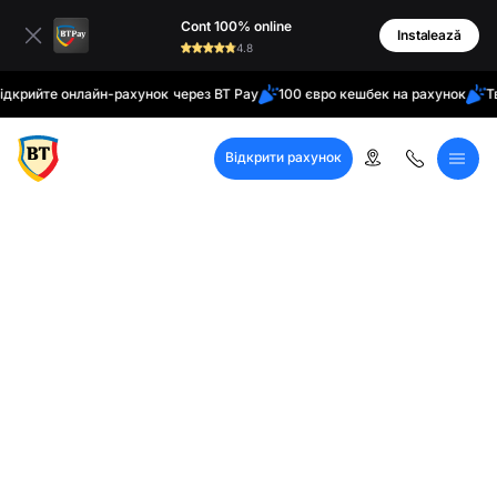
латинські
Cont 100% online
кирилиця
Instalează
4.8
те онлайн-рахунок через BT Pay
100 євро кешбек на рахунок
Твій до
Відкрити рахунок
Кол-центр