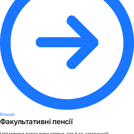
Більше
Факультативні пенсії
Цей момент варто жити сповна, але й ти, завтрашній,