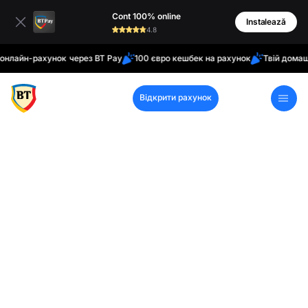
латинські
Cont 100% online
кирилиця
Instalează
4.8
н-рахунок через BT Pay
100 євро кешбек на рахунок
Твій домашній ба
Відкрити рахунок
Кол-центр