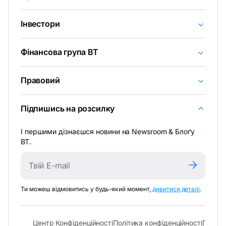
Інвестори
Фінансова група BT
Правовий
Підпишись на розсилку
І першими дізнаєшся новини на Newsroom & Блоґу
BT.
-
Ти можеш відмовитись у будь-який момент,
дивитися деталі
.
відкрива
в
новій
- відкривається в новій вкладці
- відк
Центр Конфіденційності
Політика конфіденційності
Політи
вкладці