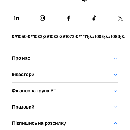
-
відкривається
в
новій
вкладці
&#1059;&#1082;&#1088;&#1072;&#1111;&#1085;&#1089;&#1
Про нас
Інвестори
Фінансова група BT
Правовий
Підпишись на розсилку