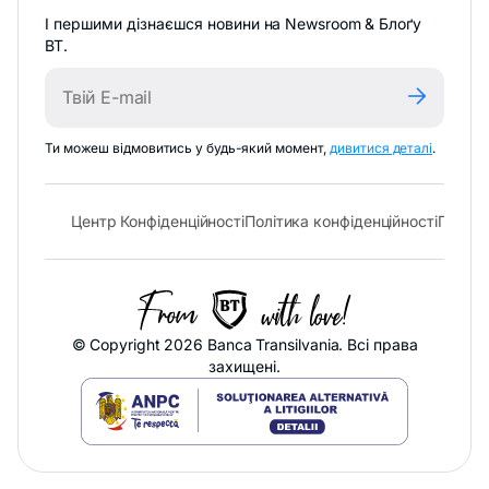
І першими дізнаєшся новини на Newsroom & Блоґу
BT.
-
Ти можеш відмовитись у будь-який момент,
дивитися деталі
.
відкрива
в
новій
- відкривається в новій вкладці
- відк
Центр Конфіденційності
Політика конфіденційності
Політи
вкладці
© Copyright 2026 Banca Transilvania. Всі права
захищені.
-
відкривається