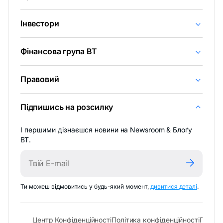
Інвестори
Фінансова група BT
Правовий
Підпишись на розсилку
І першими дізнаєшся новини на Newsroom & Блоґу
BT.
-
Ти можеш відмовитись у будь-який момент,
дивитися деталі
.
відкрива
в
новій
- відкривається в новій вкладці
- відк
Центр Конфіденційності
Політика конфіденційності
Політи
вкладці