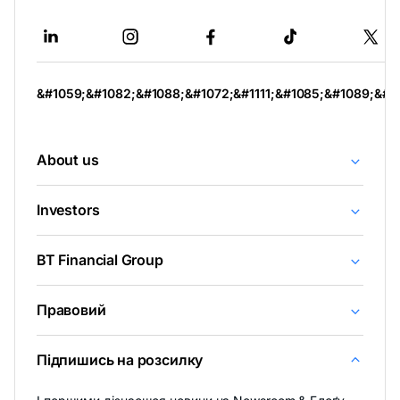
відкривається
в
новій
вкладці
&#1059;&#1082;&#1088;&#1072;&#1111;&#1085;&#1089;&#1
About us
Investors
BT Financial Group
Правовий
Підпишись на розсилку