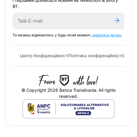
І першими дізнаєшся новини на Newsroom & Блоґу
BT.
-
Ти можеш відмовитись у будь-який момент,
дивитися деталі
.
відкрива
в
новій
- відкривається в новій вкладці
- відк
Центр Конфіденційності
Політика конфіденційності
Cookie 
вкладці
© Copyright 2026 Banca Transilvania. All rights
reserved.
-
відкривається
в