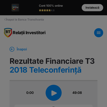
Cont 100% online
Instalează
4.8
Înapoi la Banca Transilvania
Relații Investitori
Înapoi
Rezultate Financiare T3
2018 Teleconferință
0:00
49:08