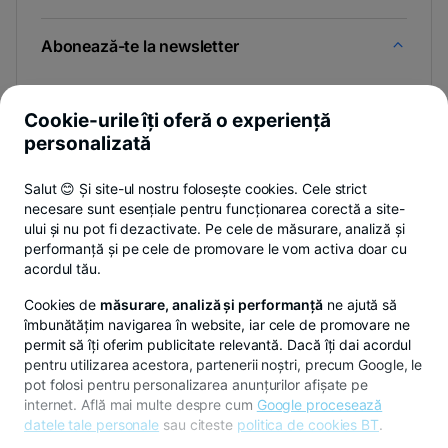
Abonează-te la newsletter
Și afli primul noutățile de pe Newsroom & Blogul BT.
Cookie-urile îți oferă o experiență
personalizată
-
Poți renunța oricând,
vezi detalii
.
Salut 😊 Și site-ul nostru folosește cookies. Cele strict
opens
necesare sunt esențiale pentru funcționarea corectă a site-
in
ului și nu pot fi dezactivate. Pe cele de măsurare, analiză și
a
performanță și pe cele de promovare le vom activa doar cu
- opens in a new tab
- opens in a new ta
-
Privacy Hub
Politica de confidențialitate
Politica de cookies
S
new
acordul tău.
tab
Cookies de
măsurare, analiză și performanță
ne ajută să
îmbunătățim navigarea în website, iar cele de promovare ne
permit să îți oferim publicitate relevantă. Dacă îți dai acordul
pentru utilizarea acestora, partenerii noștri, precum Google, le
© Copyright 2026 Banca Transilvania. Toate drepturile
pot folosi pentru personalizarea anunțurilor afișate pe
rezervate.
internet. Află mai multe despre cum
Google procesează
datele tale personale
sau citeste
politica de cookies BT
.