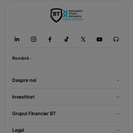
-
opens
in
a
new
tab
Română
Despre noi
Investitori
Grupul Financiar BT
Legal