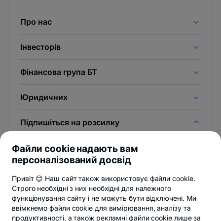
Про нас
Інвесторів
Фінансова група БТ
Юридичних
Підпишіться на розсилку
І першими дізнаєшся новини з Newsroom & Блогу BT.
Файли cookie надають вам
персоналізований досвід
Привіт 😊 Наш сайт також використовує файли cookie.
Строго необхідні з них необхідні для належного
Ти можеш відмовитися в будь-який час,
дивитися деталі
.
функціонування сайту і не можуть бути відключені. Ми
ввімкнемо файли cookie для вимірювання, аналізу та
продуктивності, а також рекламні файли cookie лише за