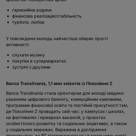
гармонійна родина
фінансова реалізація/стабільність
турбота, любов
У повсякденні молодь найчастіше обирає прості
активності:
слухати музику
покупки в супермаркетах
зустрічі з друзями
Banca Transilvania, 1,1 млн клієнтів із Покоління Z
Banca Transilvania стала орієнтиром для молоді завдяки
рішенням цифрового банкінгу, комерційним кампаніям,
програмам фінансової освіти та постійній присутності там,
де Покоління Z проводить свій час: у кампусах і школах,
на фестивалях і ярмарках вакансій, у проєктах
особистісного розвитку та соціальних ініціативах, а також
у соціальних мережах. Виражена в дослідженні
прихильність до BT підтверджується і в реальному житті: