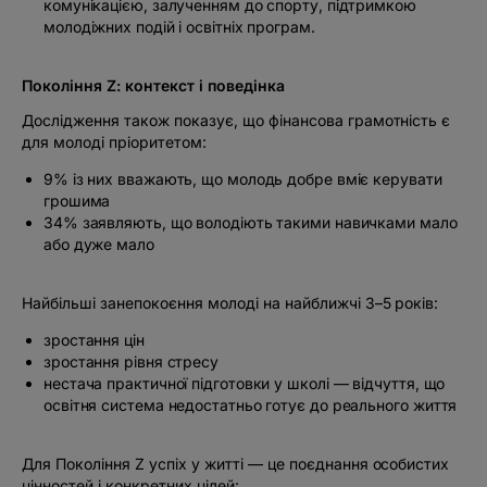
комунікацією, залученням до спорту, підтримкою
молодіжних подій і освітніх програм.
Покоління Z: контекст і поведінка
Дослідження також показує, що фінансова грамотність є
для молоді пріоритетом:
9% із них вважають, що молодь добре вміє керувати
грошима
34% заявляють, що володіють такими навичками мало
або дуже мало
Найбільші занепокоєння молоді на найближчі 3–5 років:
зростання цін
зростання рівня стресу
нестача практичної підготовки у школі — відчуття, що
освітня система недостатньо готує до реального життя
Для Покоління Z успіх у житті — це поєднання особистих
цінностей і конкретних цілей: