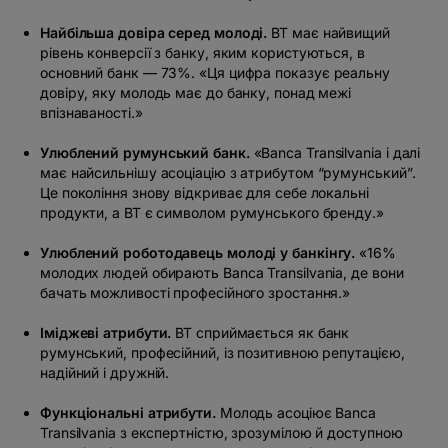
Найбільша довіра серед молоді.
BT має
найвищий
рівень конверсії з банку, яким користуються, в
основний банк — 73%.
«Ця цифра показує реальну
довіру, яку молодь має до банку, понад межі
впізнаваності.»
Улюблений румунський банк.
«Banca Transilvania і далі
має найсильнішу асоціацію з атрибутом “румунський”.
Це покоління знову відкриває для себе локальні
продукти, а BT є символом румунського бренду.»
Улюблений роботодавець молоді у банкінгу.
«16%
молодих людей обирають Banca Transilvania, де вони
бачать можливості професійного зростання.»
Іміджеві атрибути.
BT сприймається як
банк
румунський, професійний, із позитивною репутацією,
надійний і дружній.
Функціональні атрибути.
Молодь асоціює Banca
Transilvania з
експертністю, зрозумілою й доступною