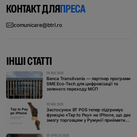
КОНТАКТ ДЛЯ
ПРЕСА
comunicare@btrl.ro
ІНШІ СТАТТІ
06 MAI 2026
Banca Transilvania — партнер програми
SME Eco-Tech для цифровізації та
зеленого переходу МСП
05 MAI 2026
Застосунок BT POS тепер підтримує
функцію «Tap to Pay» на iPhone, що дає
змогу торговцям у Румунії приймати
безконтактні платежі
30 APRILIE 2026