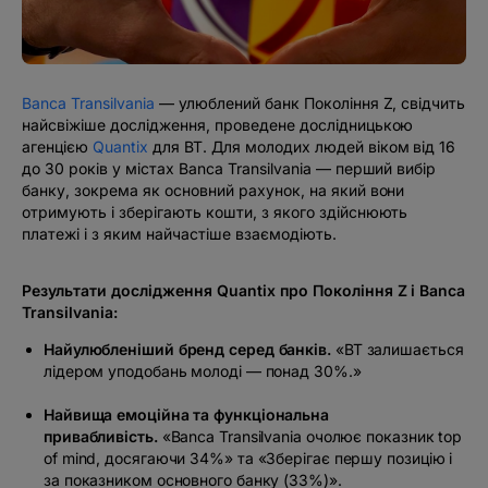
#BTVOICE
БЛОГ
Banca Transilvania
— улюблений банк Покоління Z, свідчить
найсвіжіше дослідження, проведене дослідницькою
агенцією
Quantix
для BT. Для молодих людей віком від 16
до 30 років у містах Banca Transilvania — перший вибір
банку, зокрема як основний рахунок, на який вони
отримують і зберігають кошти, з якого здійснюють
платежі і з яким найчастіше взаємодіють.
Результати дослідження Quantix про Покоління Z і Banca
Transilvania:
Найулюбленіший бренд серед банків.
«BT залишається
лідером уподобань молоді — понад 30%.»
Найвища емоційна та функціональна
привабливість.
«Banca Transilvania очолює показник top
of mind, досягаючи 34%»
та
«Зберігає першу позицію і
за показником основного банку (33%)»
.