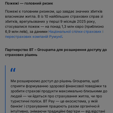
Пожежі — головний ризик
Пожежі є головним ризиком, що завдає значних збитків
власникам житла. 8 із 10 найбільших
страхових справ зі
збитків
, врегульованих у перші 9 місяців 2025 року,
стосувалися пожеж — на понад 1,3 млн євро (приблизно
6,9 млн леїв), за даними
Національної спілки страхових і
перестрахових компаній Румунії
.
Партнерство BT – Groupama для розширення доступу до
страхових рішень
Ми розширюємо доступ до рішень Groupama, щоб
сприяти формуванню здорової фінансової поведінки та
зробити страхові продукти максимально близькими до
людей — чи йдеться про страхування житла, чи про
туристичні поліси. BT Pay — це екосистема, у якій
банкінг і страхування працюють разом органічно й
інтуїтивно, знімаючи традиційні бар’єри — від відстані