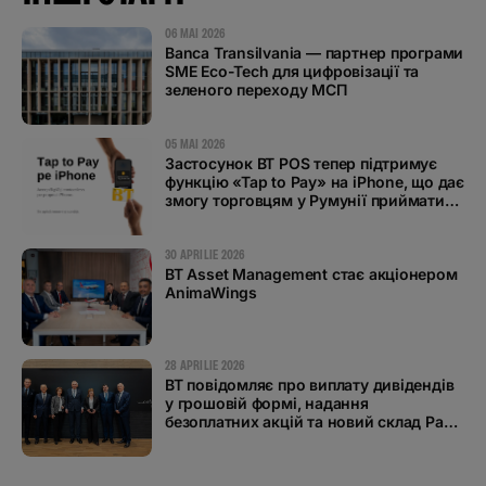
06 MAI 2026
Banca Transilvania — партнер програми
SME Eco-Tech для цифровізації та
зеленого переходу МСП
05 MAI 2026
Застосунок BT POS тепер підтримує
функцію «Tap to Pay» на iPhone, що дає
змогу торговцям у Румунії приймати
безконтактні платежі
30 APRILIE 2026
BT Asset Management стає акціонером
AnimaWings
28 APRILIE 2026
BT повідомляє про виплату дивідендів
у грошовій формі, надання
безоплатних акцій та новий склад Ради
директорів