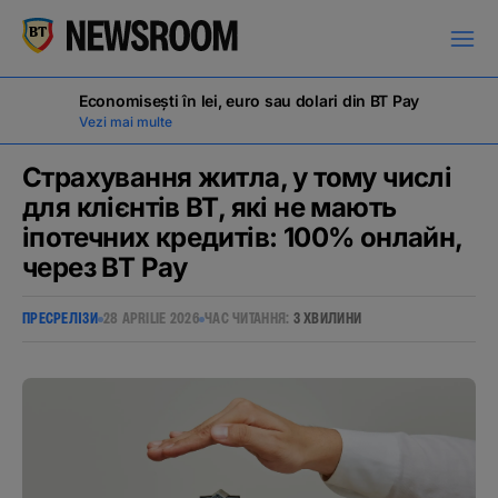
Economisești în lei, euro sau dolari din BT Pay
Vezi mai multe
Страхування житла, у тому числі
для клієнтів BT, які не мають
іпотечних кредитів: 100% онлайн,
ПРЕСРЕЛІЗИ
через BT Pay
ВІХИ
ПРЕСРЕЛІЗИ
28 APRILIE 2026
ЧАС ЧИТАННЯ:
3 ХВИЛИНИ
НОВИНИ
ОГОЛОШЕННЯ