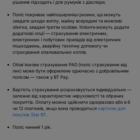
рішення підходить і для румунів з діаспори.
Поліс покриває найпоширеніші ризики, що можуть
завдати шкоди житлу, майну всередині та можливі
збитки, завдані третім особам. Клієнти можуть додати
додаткові опції — страхування електричних,
електронних і побутових приладів від електричних
пошкоджень, аварійну технічну допомогу чи
страхування опалювальних котлів.
Обов’язкове страхування PAD (поліс страхування від
лих) може бути оформлене одночасно з добровільним
полісом — також у BT Pay.
Вартість страхування розраховується індивідуально —
залежно від характеристик нерухомості та обраних
покриттів. Оплату можна здійснити одноразово або в 6
чи 12 платежів, якщо вона проводиться
карткою для
покупок Star BT
.
Поліс чинний 1 рік.