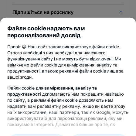
Підпишіться на розсилку
І першими дізнаєшся новини з Newsroom & Блогу BT.
Файли cookie надають вам
персоналізований досвід
Привіт 😊 Наш сайт також використовує файли cookie.
Строго необхідні з них необхідні для належного
Ти можеш відмовитися в будь-який час,
дивитися деталі
.
функціонування сайту і не можуть бути відключені. Ми
ввімкнемо файли cookie для вимірювання, аналізу та
продуктивності, а також рекламні файли cookie лише за
Privacy Hub
Політика конфіденційності
Політикащодо файл
вашої згоди.
Файли cookie для
вимірювання, аналізу та
продуктивності
допомагають нам покращити навігацію
по сайту, а рекламні файли cookie дозволяють нам
надавати вам релевантну рекламу. Якщо ви даєте згоду
© Авторське право 2026 Банка Трансильванія. Всі
на їх використання, наші партнери, такі як Google, можуть
права захищені.
використовувати їх для персоналізації реклами, яку ми
показуємо в Інтернеті. Дізнайтеся більше про те, як
Google обробляє ваші персональні дані
або прочитайте