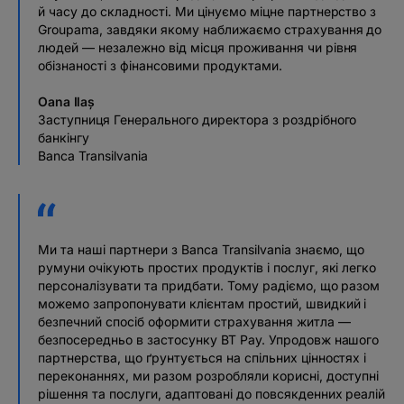
й часу до складності. Ми цінуємо міцне партнерство з
Groupama, завдяки якому наближаємо страхування до
людей — незалежно від місця проживання чи рівня
обізнаності з фінансовими продуктами.
Oana Ilaș
Заступниця Генерального директора з роздрібного
банкінгу
Banca Transilvania
Ми та наші партнери з Banca Transilvania знаємо, що
румуни очікують простих продуктів і послуг, які легко
персоналізувати та придбати. Тому радіємо, що разом
можемо запропонувати клієнтам простий, швидкий і
безпечний спосіб оформити страхування житла —
безпосередньо в застосунку BT Pay. Упродовж нашого
партнерства, що ґрунтується на спільних цінностях і
переконаннях, ми разом розробляли корисні, доступні
рішення та послуги, адаптовані до повсякденних реалій