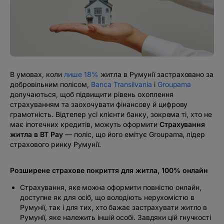
#BTVOICE
БЛОГ
В умовах, коли
лише 18%
житла в Румунії застраховано за
добровільним полісом,
Banca Transilvania
і
Groupama
долучаються, щоб підвищити рівень охоплення
страхуванням та заохочувати фінансову й цифрову
грамотність. Відтепер усі клієнти банку, зокрема ті, хто не
має іпотечних кредитів, можуть оформити
Страхування
житла в BT Pay
— поліс, що його емітує Groupama, лідер
страхового ринку Румунії.
Розширене страхове покриття для житла, 100% онлайн
Страхування, яке можна оформити повністю онлайн,
доступне як для осіб, що володіють нерухомістю в
Румунії, так і для тих, хто бажає застрахувати житло в
Румунії, яке належить іншій особі. Завдяки цій гнучкості