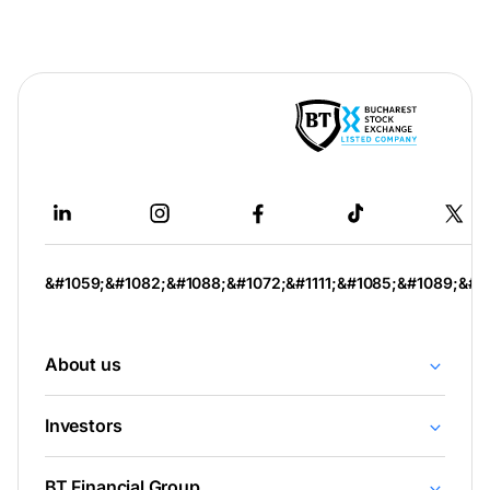
-
відкривається
в
новій
вкладці
&#1059;&#1082;&#1088;&#1072;&#1111;&#1085;&#1089;&#1
About us
Investors
BT Financial Group