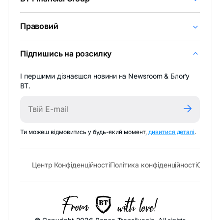
Правовий
Підпишись на розсилку
І першими дізнаєшся новини на Newsroom & Блоґу
BT.
-
Ти можеш відмовитись у будь-який момент,
дивитися деталі
.
відкрива
в
новій
- відкривається в новій вкладці
- відк
Центр Конфіденційності
Політика конфіденційності
Cookie 
вкладці