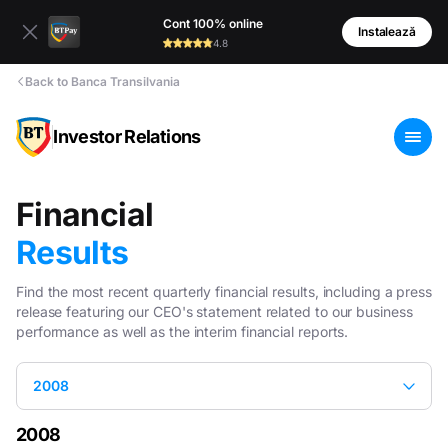
Cont 100% online
Instalează
4.8
Back to Banca Transilvania
Investor Relations
Financial
Results
Find the most recent quarterly financial results, including a press
release featuring our CEO's statement related to our business
performance as well as the interim financial reports.
2008
2008