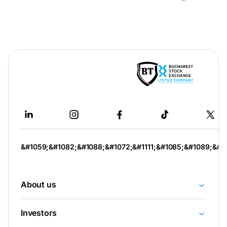
-
відкривається
в
новій
вкладці
&#1059;&#1082;&#1088;&#1072;&#1111;&#1085;&#1089;&#1
About us
Investors