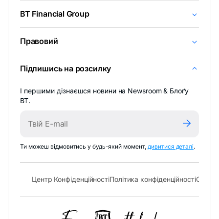
BT Financial Group
Правовий
Підпишись на розсилку
І першими дізнаєшся новини на Newsroom & Блоґу
BT.
-
Ти можеш відмовитись у будь-який момент,
дивитися деталі
.
відкрива
в
новій
- відкривається в новій вкладці
- відк
Центр Конфіденційності
Політика конфіденційності
Cookie 
вкладці