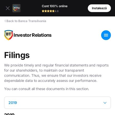
Cont 100% online
Instalează
4.8
Back to Banca Transilvania
Investor Relations
Filings
We provide timely and regular financial statements and reports
for our shareholders, to maintain our transparent
communication. Thus, we ensure that our investors receive
dependable data to accurately assess our performance.
You can consult all these documents in this section.
2019